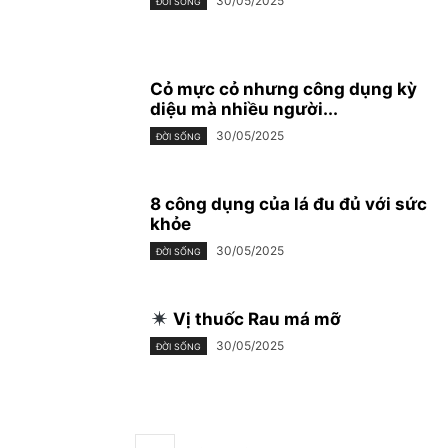
30/05/2025
ĐỜI SỐNG
Cỏ mực cỏ nhưng công dụng kỳ
diệu mà nhiều người...
30/05/2025
ĐỜI SỐNG
8 công dụng của lá đu đủ với sức
khỏe
30/05/2025
ĐỜI SỐNG
Vị thuốc Rau má mỡ
30/05/2025
ĐỜI SỐNG