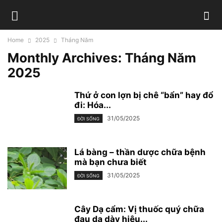
Home
2025
Tháng Năm
Monthly Archives: Tháng Năm
2025
Thứ ở con lợn bị chê “bẩn” hay đổ
đi: Hóa...
31/05/2025
ĐỜI SỐNG
Lá bàng – thần dược chữa bệnh
mà bạn chưa biết
31/05/2025
ĐỜI SỐNG
Cây Dạ cẩm: Vị thuốc quý chữa
đau dạ dày hiệu...