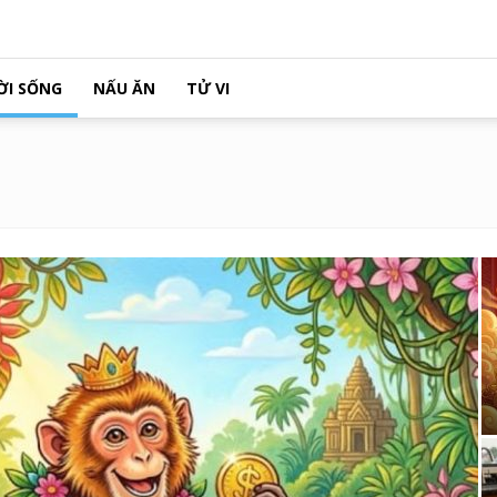
ỜI SỐNG
NẤU ĂN
TỬ VI