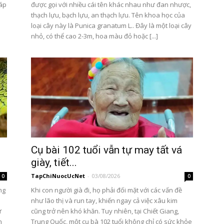
iáp
được gọi với nhiều cái tên khác nhau như đan nhược,
thạch lựu, bạch lựu, an thạch lựu. Tên khoa học của
loại cây này là Punica granatum L.. Đây là một loại cây
nhỏ, có thể cao 2-3m, hoa màu đỏ hoặc [...]
Cụ bài 102 tuổi vẫn tự may tất vá
giày, tiết...
TapChiNuocUcNet
-
03/08/2026
0
0
ng
Khi con người già đi, họ phải đối mặt với các vấn đề
như lão thị và run tay, khiến ngay cả việc xâu kim
ử
cũng trở nên khó khăn. Tuy nhiên, tại Chiết Giang,
n
Trung Quốc, một cụ bà 102 tuổi không chỉ có sức khỏe