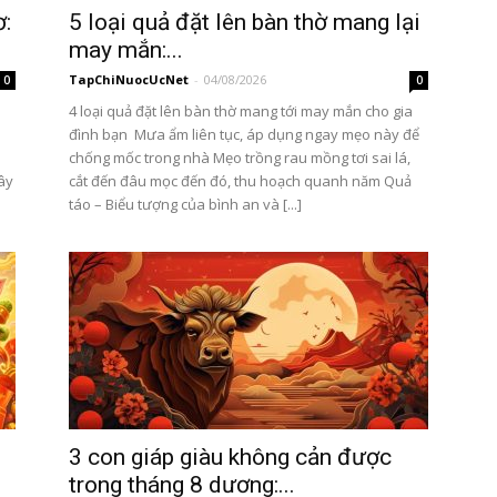
ơ:
5 loại quả đặt lên bàn thờ mang lại
may mắn:...
TapChiNuocUcNet
-
04/08/2026
0
0
4 loại quả đặt lên bàn thờ mang tới may mắn cho gia
đình bạn Mưa ẩm liên tục, áp dụng ngay mẹo này để
chống mốc trong nhà Mẹo trồng rau mồng tơi sai lá,
đây
cắt đến đâu mọc đến đó, thu hoạch quanh năm Quả
táo – Biểu tượng của bình an và [...]
3 con giáp giàu không cản được
trong tháng 8 dương:...