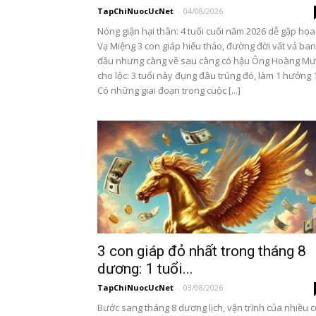
TapChiNuocUcNet
-
04/08/2026
Nóng giận hại thân: 4 tuổi cuối năm 2026 dễ gặp họa
Vạ Miệng 3 con giáp hiếu thảo, đường đời vất vả ban
đầu nhưng càng về sau càng có hậu Ông Hoàng Mư
cho lộc: 3 tuổi này đụng đâu trúng đó, làm 1 hưởng 
Có những giai đoạn trong cuộc [...]
3 con giáp đỏ nhất trong tháng 8
dương: 1 tuổi...
TapChiNuocUcNet
-
03/08/2026
Bước sang tháng 8 dương lịch, vận trình của nhiều 