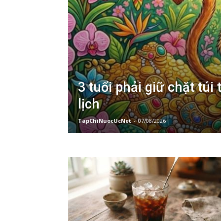
3 tuổi phải giữ chặt túi
lịch
TapChiNuocUcNet
-
07/08/2026