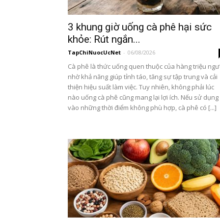
3 khung giờ uống cà phê hại sức
khỏe: Rút ngắn...
TapChiNuocUcNet
-
06/08/2026
Cà phê là thức uống quen thuộc của hàng triệu ngư
nhờ khả năng giúp tỉnh táo, tăng sự tập trung và cải
thiện hiệu suất làm việc. Tuy nhiên, không phải lúc
nào uống cà phê cũng mang lại lợi ích. Nếu sử dụng
vào những thời điểm không phù hợp, cà phê có [...]