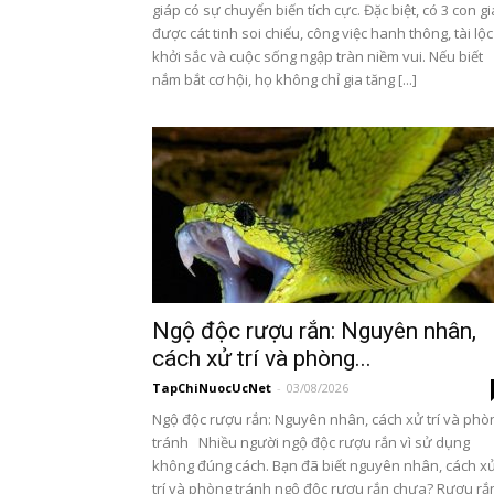
giáp có sự chuyển biến tích cực. Đặc biệt, có 3 con g
được cát tinh soi chiếu, công việc hanh thông, tài lộc
khởi sắc và cuộc sống ngập tràn niềm vui. Nếu biết
nắm bắt cơ hội, họ không chỉ gia tăng [...]
Ngộ độc rượu rắn: Nguyên nhân,
cách xử trí và phòng...
TapChiNuocUcNet
-
03/08/2026
Ngộ độc rượu rắn: Nguyên nhân, cách xử trí và phò
tránh Nhiều người ngộ độc rượu rắn vì sử dụng
không đúng cách. Bạn đã biết nguyên nhân, cách x
trí và phòng tránh ngộ độc rượu rắn chưa? Rượu rắ