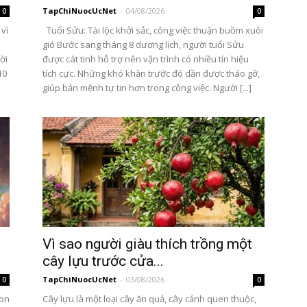
TapChiNuocUcNet
-
04/08/2026
0
0
 vì
Tuổi Sửu: Tài lộc khởi sắc, công việc thuận buồm xuôi
gió Bước sang tháng 8 dương lịch, người tuổi Sửu
ời
được cát tinh hỗ trợ nên vận trình có nhiều tín hiệu
10
tích cực. Những khó khăn trước đó dần được tháo gỡ,
giúp bản mệnh tự tin hơn trong công việc. Người [...]
Vì sao người giàu thích trồng một
cây lựu trước cửa...
TapChiNuocUcNet
-
03/08/2026
0
0
con
Cây lựu là một loại cây ăn quả, cây cảnh quen thuộc,