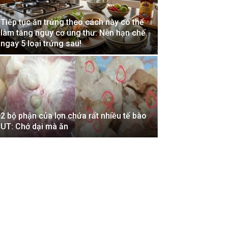
Tiếp tục ăn trứng theo cách này có thể
làm tăng nguy cơ ung thư: Nên hạn chế
ngay 5 loại trứng sau!
2 bộ phận của lợn chứa rất nhiều tế bào
UT: Chớ dại mà ăn