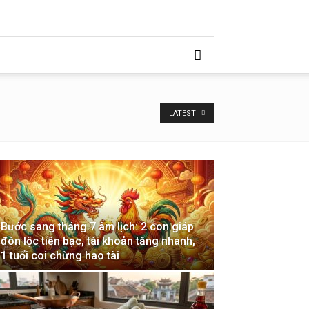
LATEST
Bước sang tháng 7 âm lịch: 2 con giáp
đón lộc tiền bạc, tài khoản tăng nhanh,
1 tuổi coi chừng hao tài