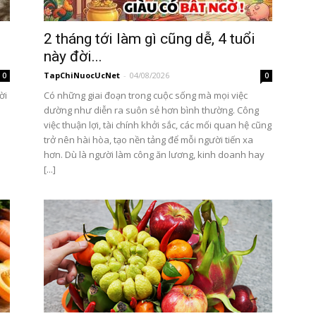
2 tháng tới làm gì cũng dễ, 4 tuổi
này đời...
TapChiNuocUcNet
-
04/08/2026
0
0
ời
Có những giai đoạn trong cuộc sống mà mọi việc
dường như diễn ra suôn sẻ hơn bình thường. Công
việc thuận lợi, tài chính khởi sắc, các mối quan hệ cũng
trở nên hài hòa, tạo nền tảng để mỗi người tiến xa
hơn. Dù là người làm công ăn lương, kinh doanh hay
[...]