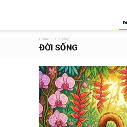
Tạp
Chí
Úc
Việt
Đ
Home
Đời sống
ĐỜI SỐNG